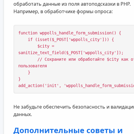
обработать данные из поля автоподсказки в PHP.
Например, в обработчике формы опроса:
function wppolls_handle_form_submission() {

    if (isset($_POST['wppolls_city'])) {

        $city = 
sanitize_text_field($_POST['wppolls_city']);

        // Сохраните или обработайте $city как ответ 
пользователя

    }

}

add_action('init', 'wppolls_handle_form_submissi
Не забудьте обеспечить безопасность и валидац
данных.
Дополнительные советы и