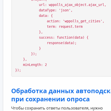
            url: wppolls_ajax_object.ajax_url,

            dataType: 'json',

            data: {

                action: 'wppolls_get_cities',

                term: request.term

            },

            success: function(data) {

                response(data);

            }

        });

    },

    minLength: 2

});
Обработка данных автоподск
при сохранении опроса
Чтобы сохранить ответы пользователя, нужно