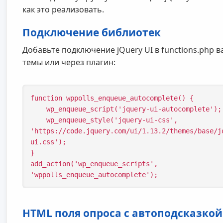
как это реализовать.
Подключение библиотек
Добавьте подключение jQuery UI в functions.php 
темы или через плагин:
function wppolls_enqueue_autocomplete() {

    wp_enqueue_script('jquery-ui-autocomplete');

    wp_enqueue_style('jquery-ui-css', 
'https://code.jquery.com/ui/1.13.2/themes/base/j
ui.css');

}

add_action('wp_enqueue_scripts', 
'wppolls_enqueue_autocomplete');
HTML поля опроса с автоподсказкой