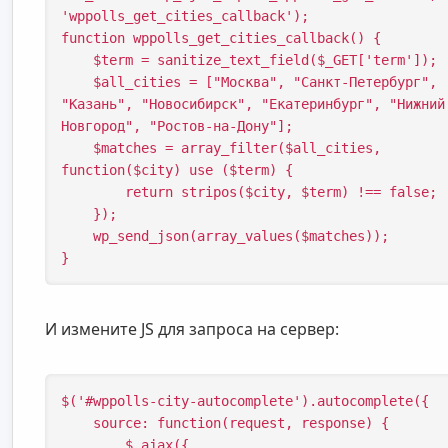
'wppolls_get_cities_callback');

function wppolls_get_cities_callback() {

    $term = sanitize_text_field($_GET['term']);

    $all_cities = ["Москва", "Санкт-Петербург", 
"Казань", "Новосибирск", "Екатеринбург", "Нижний
Новгород", "Ростов-на-Дону"];

    $matches = array_filter($all_cities, 
function($city) use ($term) {

        return stripos($city, $term) !== false;

    });

    wp_send_json(array_values($matches));

}
И измените JS для запроса на сервер:
$('#wppolls-city-autocomplete').autocomplete({

    source: function(request, response) {

        $.ajax({
