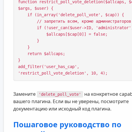
function restrict_poll_vote_deletion($allcaps, $
$args, $user) {

    if (in_array('delete_poll_vote', $cap)) {

        // запретить всем, кроме администраторов

        if (!user_can($user->ID, 'administrator')) {

            $allcaps[$cap[0]] = false;

        }

    }

    return $allcaps;

}

add_filter('user_has_cap', 
'restrict_poll_vote_deletion', 10, 4);
Замените
на конкретное capabi
'delete_poll_vote'
вашего плагина. Если вы не уверены, посмотрите
документацию или исходный код плагина.
Пошаговое руководство по