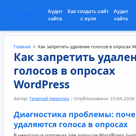
Аудит
Как создать сайт
Аудит
WPPolls
сайта
с нуля
сайта
Главная
>
Как запретить удаление голосов в опросах W
Как запретить удале
голосов в опросах
WordPress
Автор:
Георгий Никитин
|
Опубликовано: 23.04.2026
Диагностика проблемы: поч
удаляются голоса в опросах
В некоторых плагинах для опросов WordPress (на