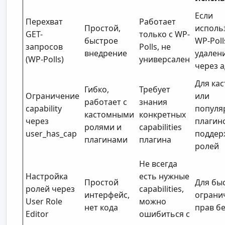
Если
Перехват
Работает
Простой,
исполь
GET-
только с WP-
быстрое
WP-Poll
запросов
Polls, не
внедрение
удален
(WP-Polls)
универсален
через 
Для ка
Гибко,
Требует
Ограничение
или
работает с
знания
capability
популя
кастомными
конкретных
через
плагин
ролями и
capabilities
user_has_cap
поддер
плагинами
плагина
ролей
Не всегда
Настройка
есть нужные
Простой
Для бы
ролей через
capabilities,
интерфейс,
ограни
User Role
можно
нет кода
прав бе
Editor
ошибиться с